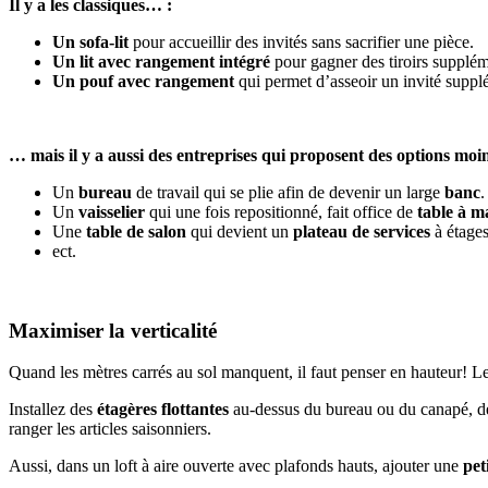
Il y a les classiques… :
Un sofa-lit
pour accueillir des invités sans sacrifier une pièce.
Un lit avec rangement intégré
pour gagner des tiroirs supplém
Un pouf avec rangement
qui permet d’asseoir un invité suppl
… mais il y a aussi des entreprises qui proposent des options mo
Un
bureau
de travail qui se plie afin de devenir un large
banc
.
Un
vaisselier
qui une fois repositionné, fait office de
table à m
Une
table de salon
qui devient un
plateau de services
à étages
ect.
Maximiser la verticalité
Quand les mètres carrés au sol manquent, il faut penser en hauteur! L
Installez des
étagères flottantes
au-dessus du bureau ou du canapé, 
ranger les articles saisonniers.
Aussi, dans un loft à aire ouverte avec plafonds hauts, ajouter une
pet