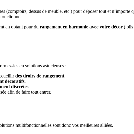
nes (comptoirs, dessus de meuble, etc.) pour déposer tout et n’importe qu
 fonctionnels.
ent en optant pour du
rangement
en harmonie avec votre décor
(jolis
formez-les en solutions astucieuses :
ccueillir
des tiroirs de rangement
.
t décoratifs
.
ment discrètes
.
ée afin de faire tout entrer.
lutions multifonctionnelles sont donc vos meilleures alliées.